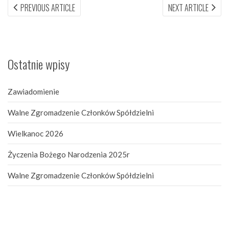
Nawigacja
PREVIOUS
NEX
PREVIOUS ARTICLE
NEXT ARTICLE
ARTICLE:
ARTI
wpisu
Ostatnie wpisy
Zawiadomienie
Walne Zgromadzenie Członków Spółdzielni
Wielkanoc 2026
Życzenia Bożego Narodzenia 2025r
Walne Zgromadzenie Członków Spółdzielni