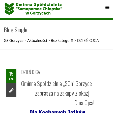
Blog Single
GS Gorzyce
>
Aktualności
>
Bez kategorii
>
DZIEŃ OJCA
DZIEŃ OJCA
15
cze
Gminna Spółdzielnia „SCh” Gorzyce
zaprasza na zakupy z okazji
Dnia Ojca!
Dla Kochanych Tatków