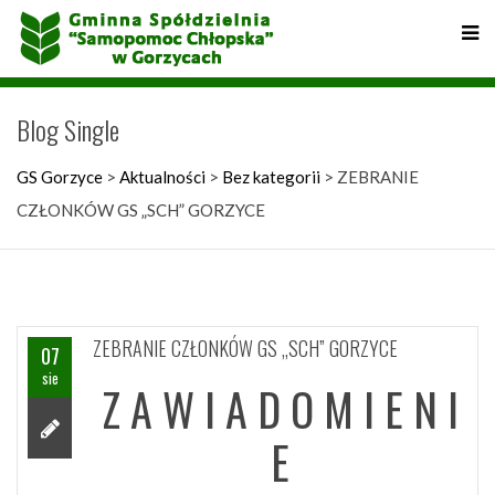
Blog Single
GS Gorzyce
>
Aktualności
>
Bez kategorii
>
ZEBRANIE
CZŁONKÓW GS „SCH” GORZYCE
ZEBRANIE CZŁONKÓW GS „SCH” GORZYCE
07
sie
Z A W I A D O M I E N I
E