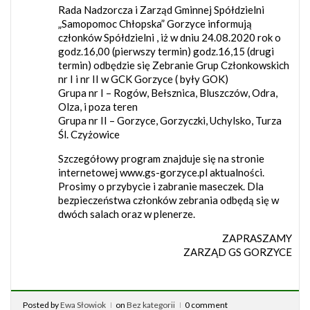
Rada Nadzorcza i Zarząd Gminnej Spółdzielni
„Samopomoc Chłopska” Gorzyce informują
członków Spółdzielni , iż w dniu 24.08.2020 rok o
godz.16,00 (pierwszy termin) godz.16,15 (drugi
termin) odbędzie się Zebranie Grup Członkowskich
nr I i nr II w GCK Gorzyce ( były GOK)
Grupa nr I – Rogów, Bełsznica, Bluszczów, Odra,
Olza, i poza teren
Grupa nr II – Gorzyce, Gorzyczki, Uchylsko, Turza
Śl. Czyżowice
Szczegółowy program znajduje się na stronie
internetowej www.gs-gorzyce.pl aktualności.
Prosimy o przybycie i zabranie maseczek. Dla
bezpieczeństwa członków zebrania odbędą się w
dwóch salach oraz w plenerze.
ZAPRASZAMY
ZARZĄD GS GORZYCE
Posted by
Ewa Słowiok
on
Bez kategorii
0 comment