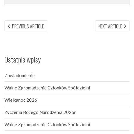
Nawigacja
PREVIOUS
NEX
PREVIOUS ARTICLE
NEXT ARTICLE
ARTICLE:
ARTI
wpisu
Ostatnie wpisy
Zawiadomienie
Walne Zgromadzenie Członków Spółdzielni
Wielkanoc 2026
Życzenia Bożego Narodzenia 2025r
Walne Zgromadzenie Członków Spółdzielni