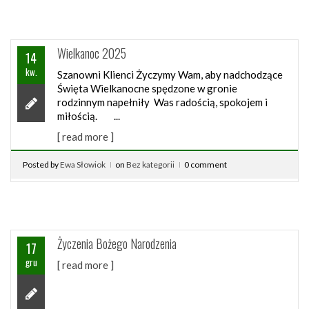
Wielkanoc 2025
14
kw.
Szanowni Klienci Życzymy Wam, aby nadchodzące
Święta Wielkanocne spędzone w gronie
rodzinnym napełniły Was radością, spokojem i
miłością. ...
[ read more ]
Posted by
Ewa Słowiok
on
Bez kategorii
0 comment
Życzenia Bożego Narodzenia
17
gru
[ read more ]