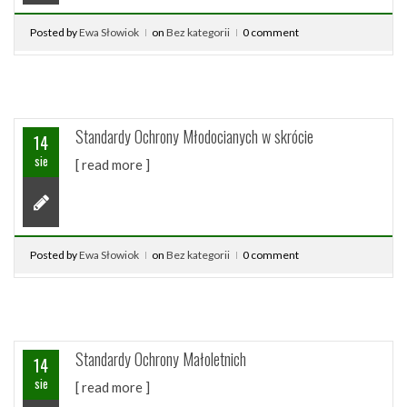
Posted by
Ewa Słowiok
on
Bez kategorii
0 comment
Standardy Ochrony Młodocianych w skrócie
14
sie
[ read more ]
Posted by
Ewa Słowiok
on
Bez kategorii
0 comment
Standardy Ochrony Małoletnich
14
sie
[ read more ]