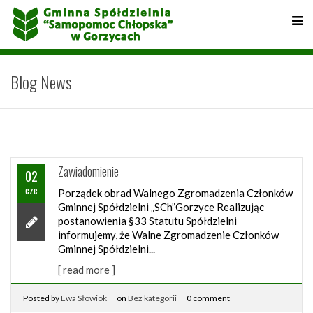
Blog News
Zawiadomienie
02
cze
Porządek obrad Walnego Zgromadzenia Członków
Gminnej Spółdzielni „SCh”Gorzyce Realizując
postanowienia §33 Statutu Spółdzielni
informujemy, że Walne Zgromadzenie Członków
Gminnej Spółdzielni...
[ read more ]
Posted by
Ewa Słowiok
on
Bez kategorii
0 comment