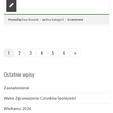
Posted by
Ewa Słowiok
on
Bez kategorii
0 comment
1
2
3
4
5
6
Ostatnie wpisy
Zawiadomienie
Walne Zgromadzenie Członków Spółdzielni
Wielkanoc 2026