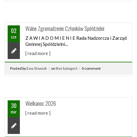
Walne Zgromadzenie Członków Spółdzielni
02
cze
Z A W I A D O M I E N I E Rada Nadzorcza i Zarząd
Gminnej Spółdzielni...
[ read more ]
Posted by
Ewa Słowiok
on
Bez kategorii
0 comment
Wielkanoc 2026
30
mar
[ read more ]