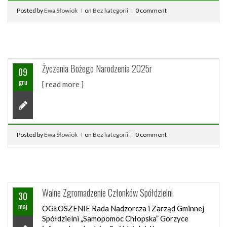
Posted by
Ewa Słowiok
on
Bez kategorii
0 comment
Życzenia Bożego Narodzenia 2025r
09
gru
[ read more ]
Posted by
Ewa Słowiok
on
Bez kategorii
0 comment
Walne Zgromadzenie Członków Spółdzielni
30
maj
OGŁOSZENIE Rada Nadzorcza i Zarząd Gminnej
Spółdzielni „Samopomoc Chłopska” Gorzyce