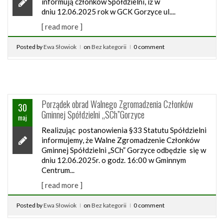
informują członków Spółdzielni, iż w
dniu 12.06.2025 rok w GCK Gorzyce ul....
[ read more ]
Posted by
Ewa Słowiok
on
Bez kategorii
0 comment
Porządek obrad Walnego Zgromadzenia Członków
30
Gminnej Spółdzielni „SCh”Gorzyce
maj
Realizując postanowienia §33 Statutu Spółdzielni
informujemy, że Walne Zgromadzenie Członków
Gminnej Spółdzielni „SCh” Gorzyce odbędzie się w
dniu 12.06.2025r. o godz. 16:00 w Gminnym
Centrum...
[ read more ]
Posted by
Ewa Słowiok
on
Bez kategorii
0 comment