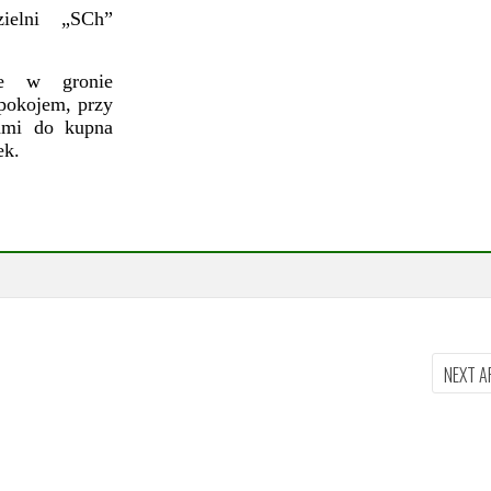
ielni „SCh”
ne w gronie
spokojem, przy
tami do kupna
ek.
NEXT A