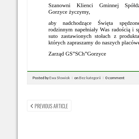
Szanowni Klienci Gminnej Spółdz
Gorzyce życzymy,
aby nadchodzące Święta spędzo
rodzinnym napełniały Was radością i 
suto zastawionych stołach z produk
których zapraszamy do naszych placów
Zarząd GS”SCh”Gorzyce
Posted by
Ewa Słowiok
on
Bez kategorii
0 comment
Nawigacja
PREVIOUS
PREVIOUS ARTICLE
ARTICLE:
wpisu